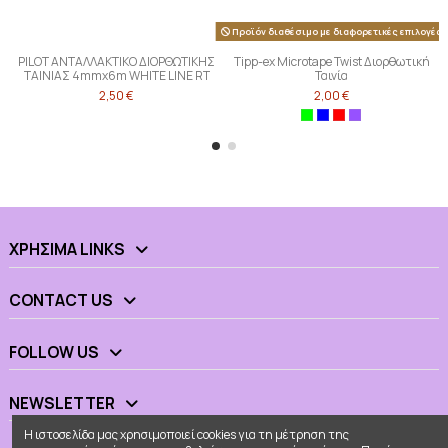
Προϊόν διαθέσιμο με διαφορετικές επιλογές
PILOT ΑΝΤΑΛΛΑΚΤΙΚΟ ΔΙΟΡΘΩΤΙΚΗΣ
Tipp-ex Microtape Twist Διορθωτική
ΤΑΙΝΙΑΣ 4mmx6m WHITE LINE RT
Ταινία
2,50 €
2,00 €
ΧΡΉΣΙΜΑ LINKS
CONTACT US
FOLLOW US
NEWSLETTER
Η ιστοσελίδα μας χρησιμοποιεί cookies για τη μέτρηση της