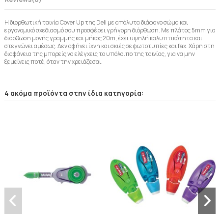
Η διορθωτική ταινία Cover Up της Deli με απόλυτα διάφανο σώμα και
εργονομικό σχεδιασμό σου προσφέρει γρήγορη διόρθωση. Με πλάτος 5mm για
διόρθωση μονής γραμμής και μήκος 20m, έχει υψηλή καλυπτικότητα και
στεγνώνει αμέσως. Δεν αφήνει ίχνη και σκιές σε φωτοτυπίες και fax. Χάρη στη
διαφάνεια της μπορείς να ελέγχεις το υπόλοιπο της ταινίας, για να μην
ξεμείνεις ποτέ, όταν την χρειάζεσαι.
4 ακόμα προϊόντα στην ίδια κατηγορία: