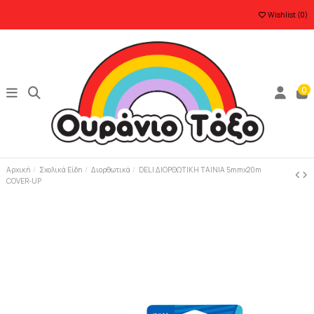
Wishlist (
0
)
0
Αρχική
Σχολικά Είδη
Διορθωτικά
DELI ΔΙΟΡΘΩΤΙΚΗ ΤΑΙΝΙΑ 5mmx20m
COVER-UP