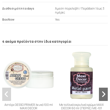
Διαθεσιμότητα days
Άμεση παραλαβή / Παράδoση 1 έως 3
ημέρες
BoxNow
Yes
4 ακόμα προϊόντα στην ίδια κατηγορία:
Αστάρι GESSO PRIMER λευκό 100 ml
Μεταλλικό ακρυλικό χρώμα MAXI
MAXI DECOR
DECOR 60 ml (ΠΕΡΛΕ) ME-101