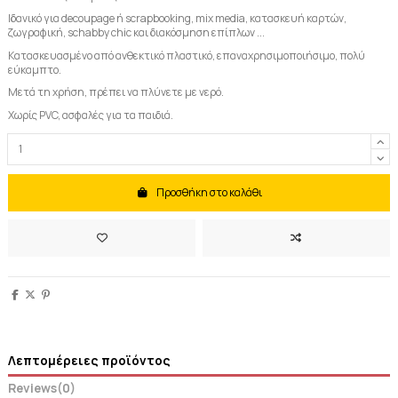
Ιδανικό για decoupage ή scrapbooking, mix media, κατασκευή καρτών,
ζωγραφική, schabby chic και διακόσμηση επίπλων ...
Κατασκευασμένο από ανθεκτικό πλαστικό, επαναχρησιμοποιήσιμο, πολύ
εύκαμπτο.
Μετά τη χρήση, πρέπει να πλύνετε με νερό.
Χωρίς PVC, ασφαλές για τα παιδιά.
Προσθήκη στο καλάθι
Λεπτομέρειες προϊόντος
Reviews
(0)