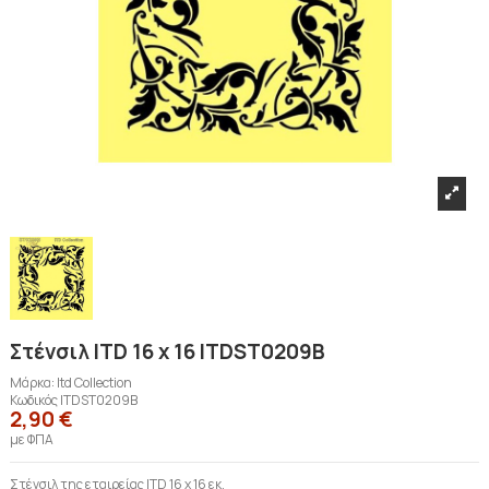
Στένσιλ ITD 16 x 16 ITDST0209B
Μάρκα:
Itd Collection
Κωδικός
ITDST0209B
2,90 €
με ΦΠΑ
Στένσιλ της εταιρείας ITD 16 x 16 εκ.