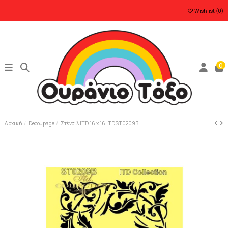
Wishlist (
0
)
0
Αρχική
Decoupage
Στένσιλ ITD 16 x 16 ITDST0209B