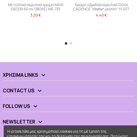
Μεταλλικό ακρυλικό χρώμα MAXI
Χρώμα υβριδικό ακρυλικό 120ml
DECOR 60 ml (ΒΙΟΛΕ) ME-135
CADENCE "tibetan jasmin" H-077
3,20 €
4,40 €
ΧΡΉΣΙΜΑ LINKS
CONTACT US
FOLLOW US
NEWSLETTER
Η ιστοσελίδα μας χρησιμοποιεί cookies για τη μέτρηση της
επισκεψιμότητάς της και τη βελτίωση της περιήγησής σας. Πατώντας