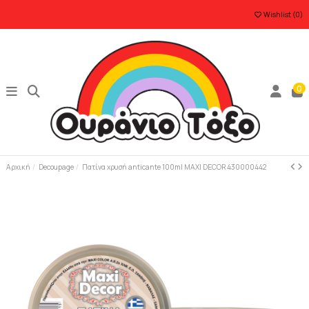
Wishlist (
0
)
0
Αρχική
Decoupage
Πατίνα χρυσή anticante 100ml MAXI DECOR 430000442