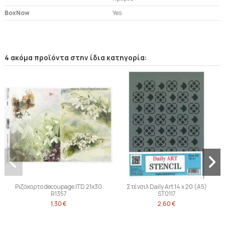
BoxNow
Yes
4 ακόμα προϊόντα στην ίδια κατηγορία:
Ριζόχαρτο decoupage ITD 21x30
Στένσιλ Daily Art 14 x 20 (A5)
R1357
ST0117
1,30 €
2,60 €