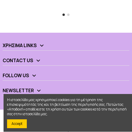
ΧΡΉΣΙΜΑ LINKS
CONTACT US
FOLLOW US
NEWSLETTER
Η ιστοσελίδα μας χρησιμοποιεί cookies για τη μέτρηση της
επισκεψιμότητάς της και τη βελτίωση της περιήγησής σας. Πατώντας
«Αποδοχή» αποδέχεστε τη χρήση αυτών των cookies κατά την περιήγησή
σας στην ιστοσελίδα μας.
Accept
© 2026 - Ουράνιο Τόξο All Rights Reserved
Κατασκευή eshop
Web Builders