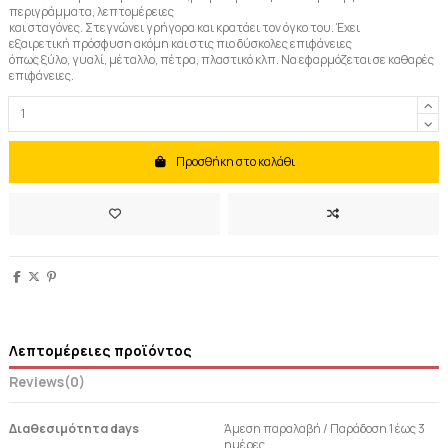
περιγράμματα, λεπτομέρειες
και σταγόνες. Στεγνώνει γρήγορα και κρατάει τον όγκο του. Έχει
εξαιρετική πρόσφυση ακόμη και στις πιο δύσκολες επιφάνειες
όπως ξύλο, γυαλί, μέταλλο, πέτρα, πλαστικό κλπ. Να εφαρμόζεται σε καθαρές
επιφάνειες.
Προσθήκη στο καλάθι
Λεπτομέρειες προϊόντος
Reviews
(0)
Διαθεσιμότητα days
Άμεση παραλαβή / Παράδoση 1 έως 3
ημέρες