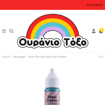
Wishlist (
0
)
0
Αρχική
Decoupage
Glitter Pen Maxi Decor 28ml Ice Blue