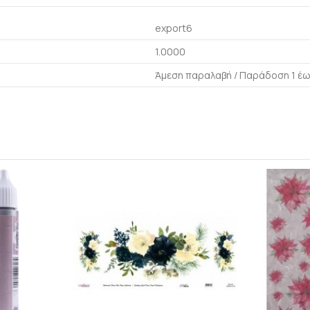
export6
1.0000
Άμεση παραλαβή / Παράδoση 1 έω