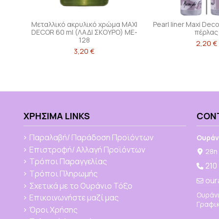
Μεταλλικό ακρυλικό χρώμα MAXI
Pearl liner Maxi Dec
DECOR 60 ml (ΛΑΔΙ ΣΚΟΥΡΟ) ME-
πέρλας
128
2,20 €
3,20 €
ΧΡΉΣΙΜΑ LINKS
CON
Παραλαβή/ Παράδοση Προϊόντων
Ουράν
Επιστροφή/ Αλλαγή Προϊόντων
28η 
Τρόποι Παραγγελίας
210
Τρόποι Πληρωμής
our
Σχετικά με το Ουράνιο Τόξο
Ουράνι
Επικοινωνήστε μαζί μας
Γραφικ
Όροι Χρήσης