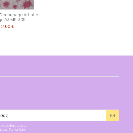
Decoupage Artistic
gn A3 MR-305
2,60 €
 εγγραφή σας στο
οτε. Για να δείτε