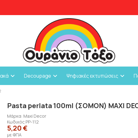
ιακά
Decoupage
Ψηφιακές εκτυπώσεις
Π
2
Pasta perlata 100ml (ΣΟΜΟΝ) MAXI DE
Μάρκα:
Maxi Decor
Κωδικός
PP-112
5,20 €
με ΦΠΑ