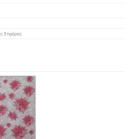
ς 3 ημέρες