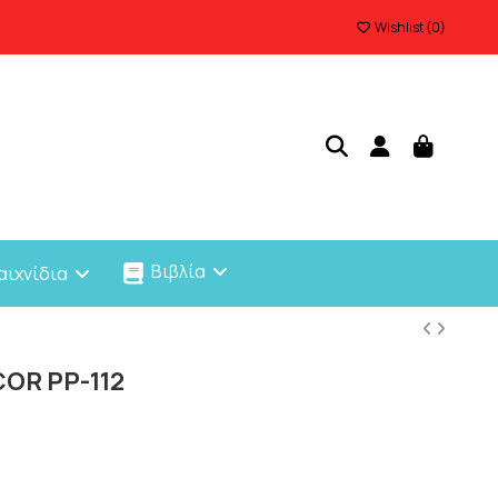
Wishlist (
0
)
Βιβλία
αιχνίδια
COR PP-112