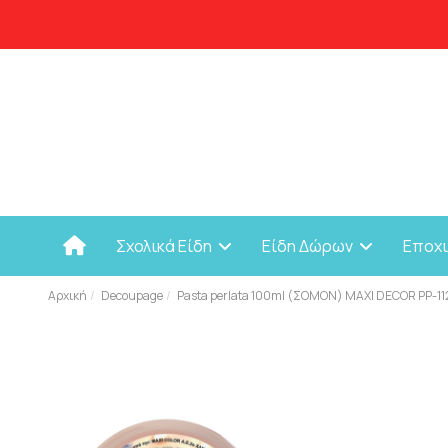
Σχολικά Είδη
Είδη Δώρων
Εποχ
Αρχική
Decoupage
Pasta perlata 100ml (ΣΟΜΟΝ) MAXI DECOR PP-11