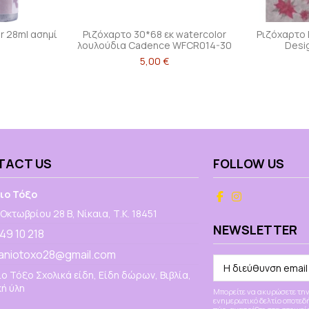
or 28ml ασημί
Ριζόχαρτο 30*68 εκ watercolor
Ριζόχαρτο 
λουλούδια Cadence WFCR014-30
Desi
5,00 €
TACT US
FOLLOW US
ιο Τόξο
Οκτωβρίου 28 Β, Νίκαια, Τ.Κ. 18451
NEWSLETTER
 49 10 218
aniotoxo28@gmail.com
ο Τόξο Σχολικά είδη, Είδη δώρων, Βιβλία,
ή ύλη
Μπορείτε να ακυρώσετε την
ενημερωτικό δελτίο οποτεδήπ