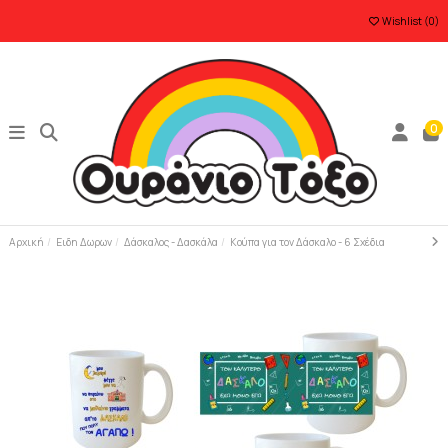
Wishlist (
0
)
0
Αρχική
Ειδη Δωρων
Δάσκαλος - Δασκάλα
Κούπα για τον Δάσκαλο - 6 Σχέδια