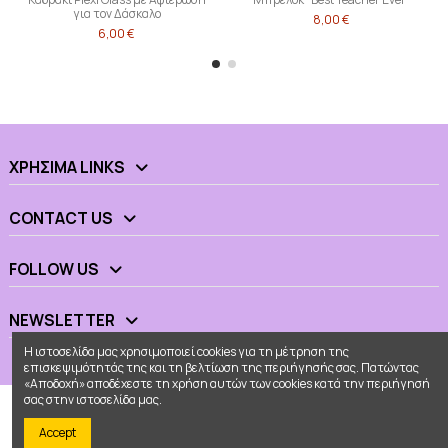
για τον Δάσκαλο
8,00 €
6,00 €
ΧΡΉΣΙΜΑ LINKS
CONTACT US
FOLLOW US
NEWSLETTER
Η ιστοσελίδα μας χρησιμοποιεί cookies για τη μέτρηση της
επισκεψιμότητάς της και τη βελτίωση της περιήγησής σας. Πατώντας
«Αποδοχή» αποδέχεστε τη χρήση αυτών των cookies κατά την περιήγησή
σας στην ιστοσελίδα μας.
Accept
© 2026 - Ουράνιο Τόξο All Rights Reserved