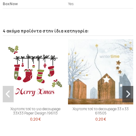
BoxNow
Yes
4 ακόμα προϊόντα στην ίδια κατηγορία:
Χαρτοπετσέτα για decoupage
Χαρτοπετσέτα decoupage 33 x 33
33X33 Paper Design 196113
611505
0,20 €
0,20 €