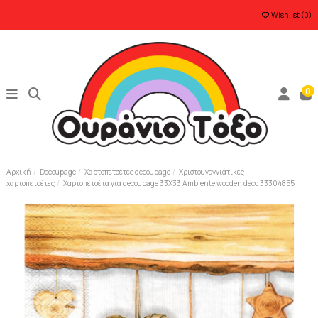
Wishlist (
0
)
0
Αρχική
Decoupage
Χαρτοπετσέτες decoupage
Χριστουγεννιάτικες
χαρτοπετσέτες
Χαρτοπετσέτα για decoupage 33Χ33 Ambiente wooden deco 33304855