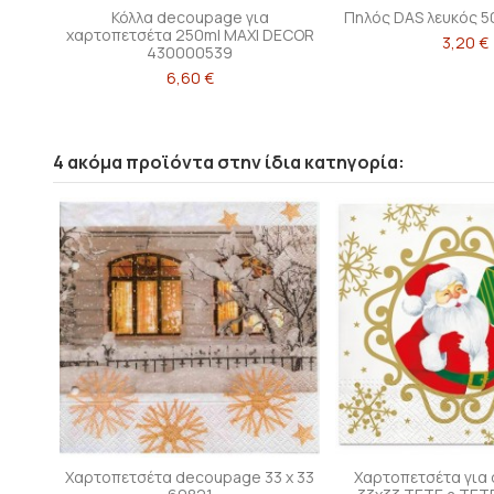
Κόλλα decoupage για
Πηλός DAS λευκός 5
χαρτοπετσέτα 250ml MAXI DECOR
3,20 €
430000539
6,60 €
4 ακόμα προϊόντα στην ίδια κατηγορία:
Χαρτοπετσέτα decoupage 33 x 33
Χαρτοπετσέτα για