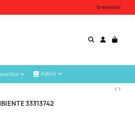
Wishlist (
0
)
Βιβλία
αιχνίδια
BIENTE 33313742