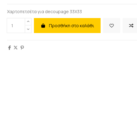
Χαρτοπετσέτα για decoupage 33X33
Προσθήκη στο καλάθι