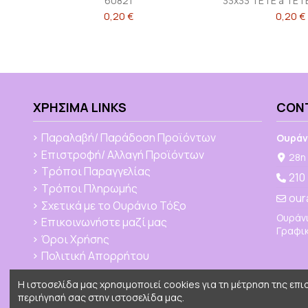
60821
33x33 TETE a TET
0,20 €
0,20 €
ΧΡΉΣΙΜΑ LINKS
CON
Παραλαβή/ Παράδοση Προϊόντων
Ουράν
Επιστροφή/ Αλλαγή Προϊόντων
28η 
Τρόποι Παραγγελίας
210
Τρόποι Πληρωμής
our
Σχετικά με το Ουράνιο Τόξο
Ουράνι
Επικοινωνήστε μαζί μας
Γραφικ
Όροι Χρήσης
Πολιτική Απορρήτου
Η ιστοσελίδα μας χρησιμοποιεί cookies για τη μέτρηση της επ
περιήγησή σας στην ιστοσελίδα μας.