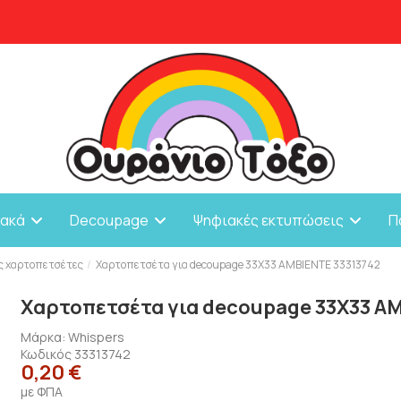
ιακά
Decoupage
Ψηφιακές εκτυπώσεις
Π
ς χαρτοπετσέτες
Χαρτοπετσέτα για decoupage 33X33 AMBIENTE 33313742
Χαρτοπετσέτα για decoupage 33X33 AM
Μάρκα:
Whispers
Κωδικός
33313742
0,20 €
με ΦΠΑ