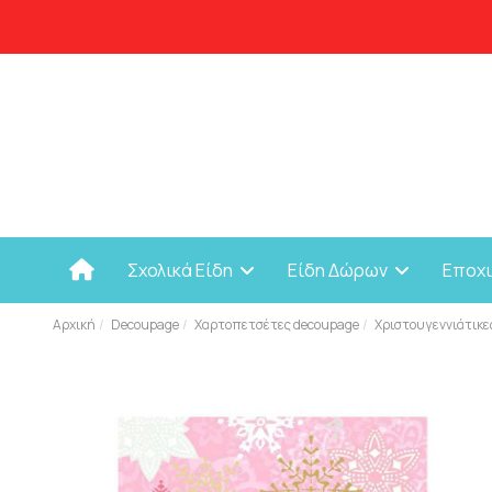
Σχολικά Είδη
Είδη Δώρων
Εποχ
Αρχική
Decoupage
Χαρτοπετσέτες decoupage
Χριστουγεννιάτικε