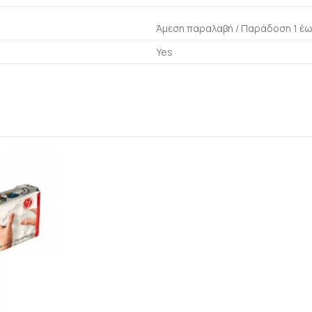
Άμεση παραλαβή / Παράδoση 1 έω
Yes