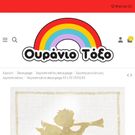
Wishlist (
0
)
0
Αρχική
Decoupage
Χαρτοπετσέτες decoupage
Χριστουγεννιάτικες
χαρτοπετσέτες
Χαρτοπετσέτα decoupage 33 x 33 1331693