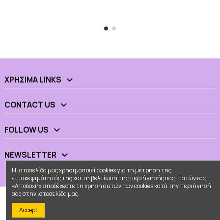
ΧΡΉΣΙΜΑ LINKS
CONTACT US
FOLLOW US
NEWSLETTER
Η ιστοσελίδα μας χρησιμοποιεί cookies για τη μέτρηση της
επισκεψιμότητάς της και τη βελτίωση της περιήγησής σας. Πατώντας
«Αποδοχή» αποδέχεστε τη χρήση αυτών των cookies κατά την περιήγησή
σας στην ιστοσελίδα μας.
Accept
© 2026 - Ουράνιο Τόξο All Rights Reserved