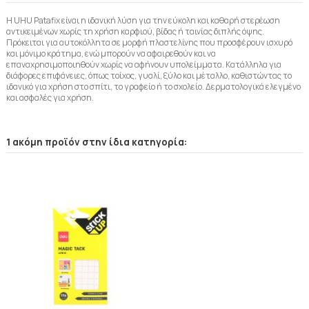
Η UHU Patafix είναι η ιδανική λύση για την εύκολη και καθαρή στερέωση
αντικειμένων χωρίς τη χρήση καρφιού, βίδας ή ταινίας διπλής όψης.
Πρόκειται για αυτοκόλλητα σε μορφή πλαστελίνης που προσφέρουν ισχυρό
και μόνιμο κράτημα, ενώ μπορούν να αφαιρεθούν και να
επαναχρησιμοποιηθούν χωρίς να αφήνουν υπολείμματα. Κατάλληλα για
διάφορες επιφάνειες, όπως τοίχος, γυαλί, ξύλο και μέταλλο, καθιστώντας το
ιδανικό για χρήση στο σπίτι, το γραφείο ή το σχολείο. Δερματολογικά ελεγμένο
και ασφαλές για χρήση.
1 ακόμη προϊόν στην ίδια κατηγορία: