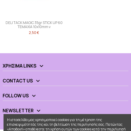
DELI TACK MAGIC 35gr STICK UP 60
ΤΕΜΑΧΙΑ 10x10mm v
2,50 €
ΧΡΉΣΙΜΑ LINKS
CONTACT US
FOLLOW US
NEWSLETTER
Η ιστοσελίδα μας χρησιμοποιεί cookies για τη μέτρηση της
επισκεψιμότητάς της και τη βελτίωση της περιήγησής σας. Πατώντας
«Αποδοχή» αποδέχεστε τη χρήση αυτών των cookies κατά την περιήγησή