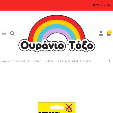
Wishlist (
0
)
0
Αρχική
Σχολικά Είδη
Κόλλες
Blu tack
UHU TACK PATAFIX 6x14mm