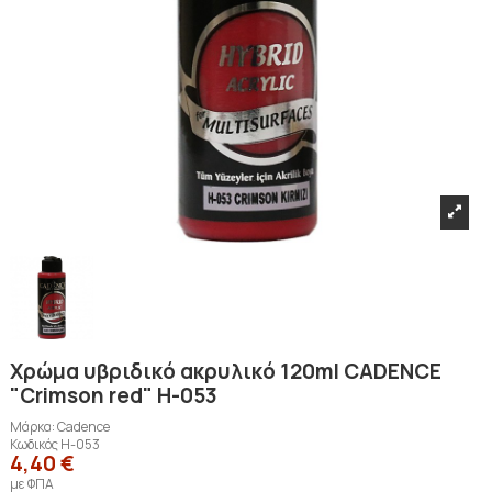
Χρώμα υβριδικό ακρυλικό 120ml CADENCE
"Crimson red" H-053
Μάρκα:
Cadence
Κωδικός
H-053
4,40 €
με ΦΠΑ