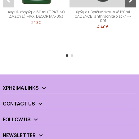
Ακρυλικό χρώμα 60 ml (ΠΡΑΣΙΝΟ
Χρώμα υβριδικό ακρυλικό 120ml
ΔΑΣΟΥΣ) MAXI DECOR MA-053
CADENCE "anthrachite black" H-
091
2,10 €
4,40 €
ΧΡΉΣΙΜΑ LINKS
CONTACT US
FOLLOW US
NEWSLETTER