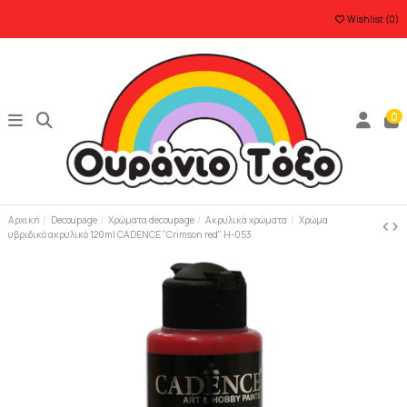
Wishlist (
0
)
0
Αρχική
Decoupage
Χρώματα decoupage
Ακρυλικά χρώματα
Χρώμα
υβριδικό ακρυλικό 120ml CADENCE "Crimson red" H-053