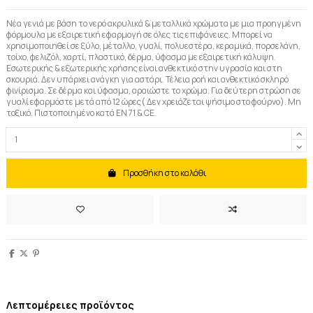
Νέα γενιά με βάση το νερό ακρυλικά & μεταλλικά χρώματα με μια προηγμένη
φόρμουλα με εξαιρετική εφαρμογή σε όλες τις επιφάνειες. Μπορεί να
χρησιμοποιηθεί σε ξύλο, μέταλλο, γυαλί, πολυεστέρα, κεραμικά, πορσελάνη,
τοίχο, φελιζόλ, χαρτί, πλαστικό, δέρμα, ύφασμα με εξαιρετική κάλυψη.
Εσωτερικής & εξωτερικής χρήσης είναι ανθεκτικό στην υγρασία και στη
σκουριά. Δεν υπάρχει ανάγκη για αστάρι. Τέλεια ροή και ανθεκτικό σκληρό
φινίρισμα. Σε δέρμα και ύφασμα, αραιώστε το χρώμα. Για δεύτερη στρώση σε
γυαλί εφαρμόστε μετά από 12 ώρες( Δεν χρειάζεται ψήσιμο στο φούρνο). Μη
τοξικό. Πιστοποιημένο κατά EN 71 & CE.
Προσθήκη στο καλάθι
Λεπτομέρειες προϊόντος