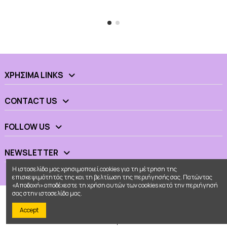
ΧΡΉΣΙΜΑ LINKS
CONTACT US
FOLLOW US
NEWSLETTER
Η ιστοσελίδα μας χρησιμοποιεί cookies για τη μέτρηση της
επισκεψιμότητάς της και τη βελτίωση της περιήγησής σας. Πατώντας
«Αποδοχή» αποδέχεστε τη χρήση αυτών των cookies κατά την περιήγησή
σας στην ιστοσελίδα μας.
Accept
© 2026 - Ουράνιο Τόξο All Rights Reserved
Κατασκευή eshop
Web Builders