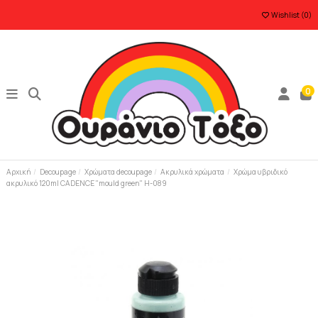
Wishlist (
0
)
0
Αρχική
Decoupage
Χρώματα decoupage
Ακρυλικά χρώματα
Χρώμα υβριδικό
ακρυλικό 120ml CADENCE "mould green" H-089