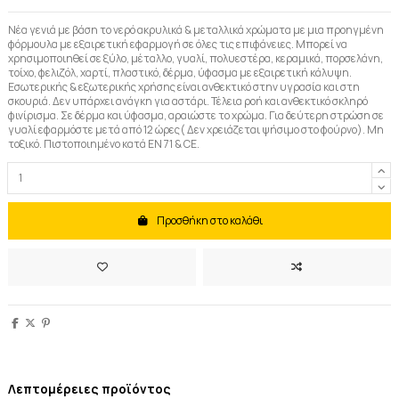
Νέα γενιά με βάση το νερό ακρυλικά & μεταλλικά χρώματα με μια προηγμένη
φόρμουλα με εξαιρετική εφαρμογή σε όλες τις επιφάνειες. Μπορεί να
χρησιμοποιηθεί σε ξύλο, μέταλλο, γυαλί, πολυεστέρα, κεραμικά, πορσελάνη,
τοίχο, φελιζόλ, χαρτί, πλαστικό, δέρμα, ύφασμα με εξαιρετική κάλυψη.
Εσωτερικής & εξωτερικής χρήσης είναι ανθεκτικό στην υγρασία και στη
σκουριά. Δεν υπάρχει ανάγκη για αστάρι. Τέλεια ροή και ανθεκτικό σκληρό
φινίρισμα. Σε δέρμα και ύφασμα, αραιώστε το χρώμα. Για δεύτερη στρώση σε
γυαλί εφαρμόστε μετά από 12 ώρες( Δεν χρειάζεται ψήσιμο στο φούρνο). Μη
τοξικό. Πιστοποιημένο κατά EN 71 & CE.
Προσθήκη στο καλάθι
Λεπτομέρειες προϊόντος