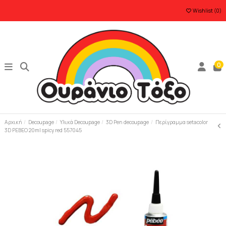
Wishlist (
0
)
0
Αρχική
Decoupage
Υλικά Decoupage
3D Pen decoupage
Περίγραμμα setacolor
3D PEBEO 20ml spicy red 557045