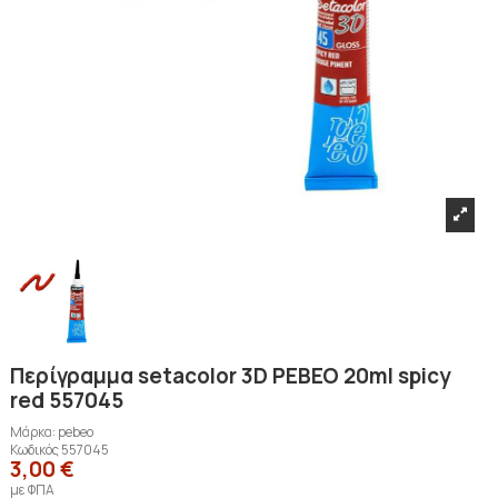
Περίγραμμα setacolor 3D PEBEO 20ml spicy
red 557045
Μάρκα:
pebeo
Κωδικός
557045
3,00 €
με ΦΠΑ