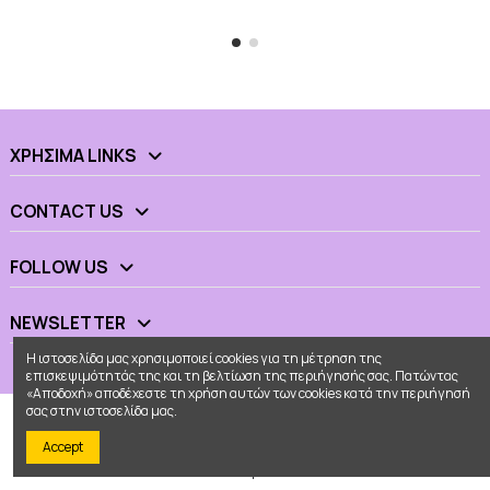
ΧΡΉΣΙΜΑ LINKS
CONTACT US
FOLLOW US
NEWSLETTER
Η ιστοσελίδα μας χρησιμοποιεί cookies για τη μέτρηση της
επισκεψιμότητάς της και τη βελτίωση της περιήγησής σας. Πατώντας
«Αποδοχή» αποδέχεστε τη χρήση αυτών των cookies κατά την περιήγησή
σας στην ιστοσελίδα μας.
Accept
© 2026 - Ουράνιο Τόξο All Rights Reserved
Κατασκευή eshop
Web Builders