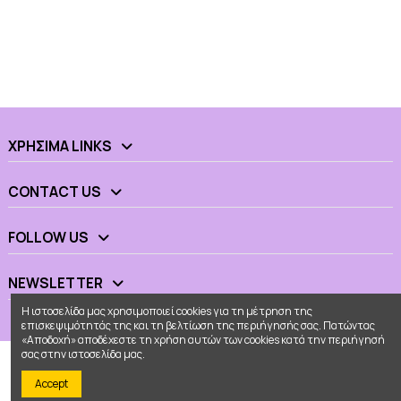
ΧΡΉΣΙΜΑ LINKS
CONTACT US
FOLLOW US
NEWSLETTER
Η ιστοσελίδα μας χρησιμοποιεί cookies για τη μέτρηση της
επισκεψιμότητάς της και τη βελτίωση της περιήγησής σας. Πατώντας
«Αποδοχή» αποδέχεστε τη χρήση αυτών των cookies κατά την περιήγησή
σας στην ιστοσελίδα μας.
Accept
© 2026 - Ουράνιο Τόξο All Rights Reserved